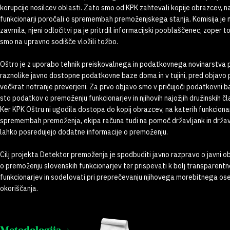
korupcije nosilcev oblasti. Zato smo od KPK zahtevali kopije obrazcev, n
funkcionarji poročali o spremembah premoženjskega stanja. Komisija je
zavrnila, njeni odločitvi pa je pritrdil informacijski pooblaščenec, zoper t
smo na upravno sodišče vložili tožbo.
Oštro je z uporabo tehnik preiskovalnega in podatkovnega novinarstva 
raznolike javno dostopne podatkovne baze doma in v tujini, pred objavo pa
večkrat notranje preverjeni. Za prvo objavo smo v pričujoči podatkovni ba
sto podatkov o premoženju funkcionarjev in njihovih najožjih družinskih čl
Ker KPK Oštru ni ugodila dostopa do kopij obrazcev, na katerih funkcionar
spremembah premoženja, ekipa računa tudi na pomoč državljank in državlj
lahko posredujejo dodatne informacije o premoženju.
Cilj projekta Detektor premoženja je spodbuditi javno razpravo o javni o
o premoženju slovenskih funkcionarjev ter prispevati k bolj transparent
funkcionarjev in sodelovati pri preprečevanju njihovega morebitnega o
okoriščanja.