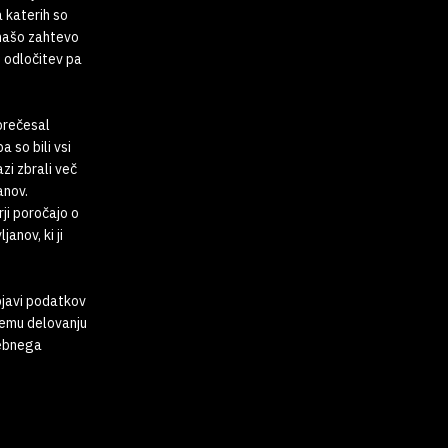
a katerih so
 našo zahtevo
o odločitev pa
prečesal
 so bili vsi
zi zbrali več
anov.
ji poročajo o
anov, ki ji
bjavi podatkov
nemu delovanju
sebnega