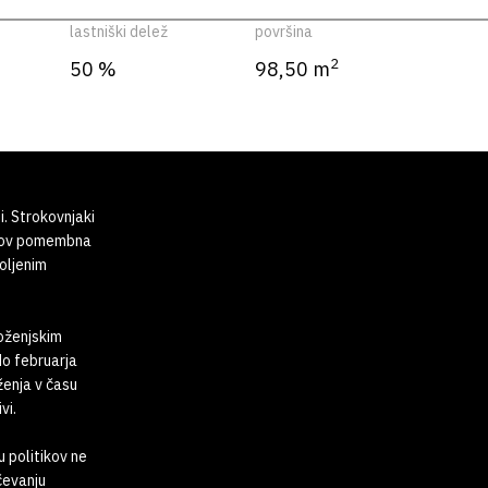
lastniški delež
površina
2
50 %
98,50 m
i. Strokovnjaki
tkov pomembna
oljenim
moženjskim
do februarja
ženja v času
vi.
 politikov ne
čevanju