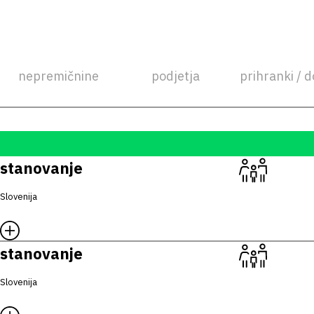
nepremičnine
podjetja
prihranki / d
stanovanje
Slovenija
stanovanje
Slovenija