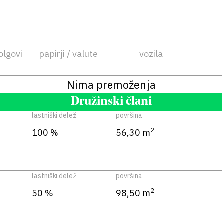
olgovi
papirji / valute
vozila
Nima premoženja
Družinski člani
lastniški delež
površina
2
100 %
56,30 m
lastniški delež
površina
2
50 %
98,50 m