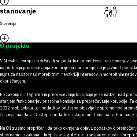
stanovanje
Slovenija
O projektu
V številnih evropskih državah so podatki o premoženju funkcionarjev javn
na področju preprečevanja korupcije pa opozarjajo, da je javnost poda
nujna za nadzor nad morebitnimi navzkrižji interesov in morebitnim nedov
okoriščanjem.
Po zakonu o integriteti in preprečevanju korupcije je za nadzor nad pre
stanjem funkcionarjev pristojna komisija za preprečevanje korupcije. Ta 
2022 ni objavljala teh podatkov, odtlej pa objavlja le spremembe premo
trajanja mandata. Dostopni podatki so skopi, mestoma pa tudi pomanjklji
Na Oštru smo prepričani, da tako okrnjena objava podatkov o premoženju
sledi namenu zakona – krepitvi integritete in transparentnosti in prepre