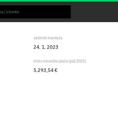
začetek mandata
24. 1. 2023
bruto mesečna plača (julij 2025)
5.293,54 €