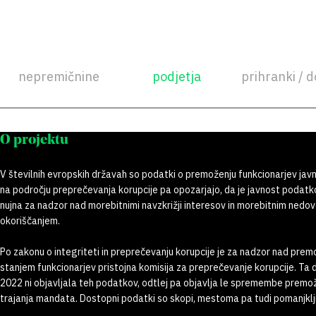
nepremičnine
podjetja
prihranki / d
O projektu
V številnih evropskih državah so podatki o premoženju funkcionarjev javn
na področju preprečevanja korupcije pa opozarjajo, da je javnost poda
nujna za nadzor nad morebitnimi navzkrižji interesov in morebitnim nedov
okoriščanjem.
Po zakonu o integriteti in preprečevanju korupcije je za nadzor nad pre
stanjem funkcionarjev pristojna komisija za preprečevanje korupcije. Ta 
2022 ni objavljala teh podatkov, odtlej pa objavlja le spremembe premo
trajanja mandata. Dostopni podatki so skopi, mestoma pa tudi pomanjklji