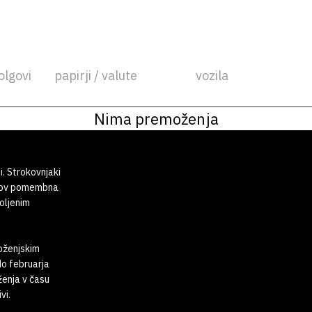
olgovi
papirji / valute
vozila
Nima premoženja
i. Strokovnjaki
tkov pomembna
oljenim
moženjskim
do februarja
ženja v času
vi.