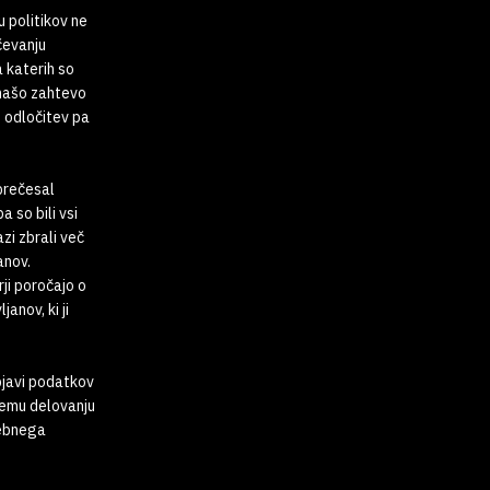
 politikov ne
čevanju
a katerih so
 našo zahtevo
o odločitev pa
prečesal
 so bili vsi
zi zbrali več
anov.
ji poročajo o
anov, ki ji
bjavi podatkov
nemu delovanju
sebnega