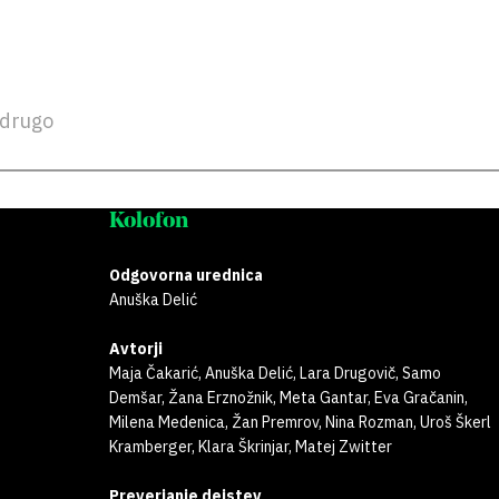
drugo
Kolofon
Odgovorna urednica
Anuška Delić
Avtorji
Maja Čakarić, Anuška Delić, Lara Drugovič, Samo
Demšar, Žana Erznožnik, Meta Gantar, Eva Gračanin,
Milena Medenica, Žan Premrov, Nina Rozman, Uroš Škerl
Kramberger, Klara Škrinjar, Matej Zwitter
Preverjanje dejstev