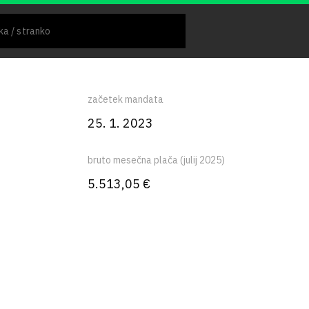
začetek mandata
25. 1. 2023
bruto mesečna plača (julij 2025)
5.513,05 €