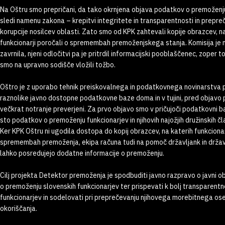
Na Oštru smo prepričani, da tako okrnjena objava podatkov o premoženju
sledi namenu zakona – krepitvi integritete in transparentnosti in prepre
korupcije nosilcev oblasti. Zato smo od KPK zahtevali kopije obrazcev, n
funkcionarji poročali o spremembah premoženjskega stanja. Komisija je
zavrnila, njeni odločitvi pa je pritrdil informacijski pooblaščenec, zoper t
smo na upravno sodišče vložili tožbo.
Oštro je z uporabo tehnik preiskovalnega in podatkovnega novinarstva 
raznolike javno dostopne podatkovne baze doma in v tujini, pred objavo pa
večkrat notranje preverjeni. Za prvo objavo smo v pričujoči podatkovni ba
sto podatkov o premoženju funkcionarjev in njihovih najožjih družinskih čl
Ker KPK Oštru ni ugodila dostopa do kopij obrazcev, na katerih funkcionar
spremembah premoženja, ekipa računa tudi na pomoč državljank in državlj
lahko posredujejo dodatne informacije o premoženju.
Cilj projekta Detektor premoženja je spodbuditi javno razpravo o javni o
o premoženju slovenskih funkcionarjev ter prispevati k bolj transparent
funkcionarjev in sodelovati pri preprečevanju njihovega morebitnega o
okoriščanja.