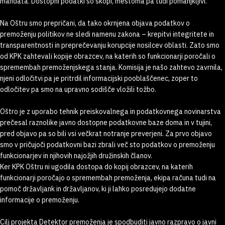
mandata. Dostopni podatki so skopi, mestoma pa tudi pomanjkljivi.
Na Oštru smo prepričani, da tako okrnjena objava podatkov o
premoženju politikov ne sledi namenu zakona – krepitvi integritete in
transparentnosti in preprečevanju korupcije nosilcev oblasti. Zato smo
od KPK zahtevali kopije obrazcev, na katerih so funkcionarji poročali o
spremembah premoženjskega stanja. Komisija je našo zahtevo zavrnila,
njeni odločitvi pa je pritrdil informacijski pooblaščenec, zoper to
odločitev pa smo na upravno sodišče vložili tožbo.
Oštro je z uporabo tehnik preiskovalnega in podatkovnega novinarstva
prečesal raznolike javno dostopne podatkovne baze doma in v tujini,
pred objavo pa so bili vsi večkrat notranje preverjeni. Za prvo objavo
smo v pričujoči podatkovni bazi zbrali več sto podatkov o premoženju
funkcionarjev in njihovih najožjih družinskih članov.
Ker KPK Oštru ni ugodila dostopa do kopij obrazcev, na katerih
funkcionarji poročajo o spremembah premoženja, ekipa računa tudi na
pomoč državljank in državljanov, ki ji lahko posredujejo dodatne
informacije o premoženju.
Cilj projekta Detektor premoženja je spodbuditi javno razpravo o javni