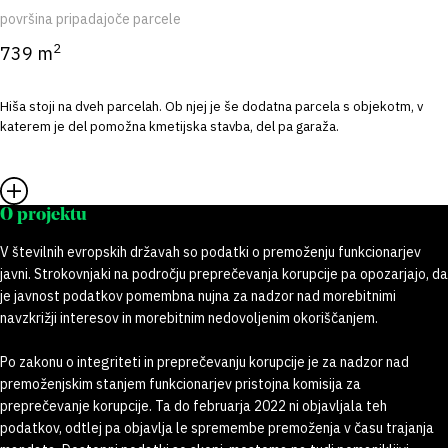
površina pripadajoče parcele
2
739 m
Hiša stoji na dveh parcelah. Ob njej je še dodatna parcela s objekotm, v
katerem je del pomožna kmetijska stavba, del pa garaža.
O projektu
V številnih evropskih državah so podatki o premoženju funkcionarjev
javni. Strokovnjaki na področju preprečevanja korupcije pa opozarjajo, da
je javnost podatkov pomembna nujna za nadzor nad morebitnimi
navzkrižji interesov in morebitnim nedovoljenim okoriščanjem.
Po zakonu o integriteti in preprečevanju korupcije je za nadzor nad
premoženjskim stanjem funkcionarjev pristojna komisija za
preprečevanje korupcije. Ta do februarja 2022 ni objavljala teh
podatkov, odtlej pa objavlja le spremembe premoženja v času trajanja