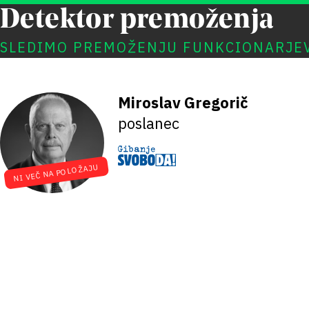
Detektor premoženja
SLEDIMO PREMOŽENJU FUNKCIONARJE
Miroslav Gregorič
poslanec
NI VEČ NA POLOŽAJU