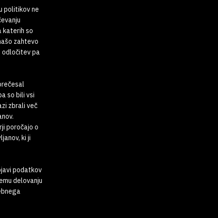
 politikov ne
čevanju
a katerih so
 našo zahtevo
o odločitev pa
prečesal
 so bili vsi
zi zbrali več
anov.
ji poročajo o
anov, ki ji
bjavi podatkov
nemu delovanju
sebnega