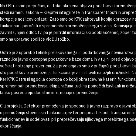
Na Oštru smo prepričani, da tako okrnjena objava podatkov o premoženju
sledi namenu zakona – krepitvi integritete in transparentnosti in prepre
korupcije nosilcev oblasti. Zato smo od KPK zahtevali kopije obrazcev, n
funkcionarji poročali o spremembah premoženjskega stanja. Komisija je
zavrnila, njeni odločitvi pa je pritrdil informacijski pooblaščenec, zoper t
smo na upravno sodišče vložili tožbo.
Oštro je z uporabo tehnik preiskovalnega in podatkovnega novinarstva 
raznolike javno dostopne podatkovne baze doma in v tujini, pred objavo pa
večkrat notranje preverjeni. Za prvo objavo smo v pričujoči podatkovni ba
sto podatkov o premoženju funkcionarjev in njihovih najožjih družinskih čl
Ker KPK Oštru ni ugodila dostopa do kopij obrazcev, na katerih funkcionar
spremembah premoženja, ekipa računa tudi na pomoč državljank in državlj
lahko posredujejo dodatne informacije o premoženju.
Cilj projekta Detektor premoženja je spodbuditi javno razpravo o javni o
o premoženju slovenskih funkcionarjev ter prispevati k bolj transparent
funkcionarjev in sodelovati pri preprečevanju njihovega morebitnega o
okoriščanja.