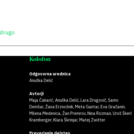
drugo
Kolofon
Odgovorna urednica
Anuška Delić
Avtorji
Maja Čakarić, Anuška Delić, Lara Drugovič, Samo
Demšar, Žana Erznožnik, Meta Gantar, Eva Gračanin,
Milena Medenica, Žan Premrov, Nina Rozman, Uroš Škerl
Kramberger, Klara Škrinjar, Matej Zwitter
Preverjanje dejstev