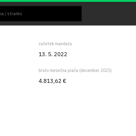
začetek mandata
13. 5. 2022
bruto mesečna plača (december 2025)
4.813,62 €