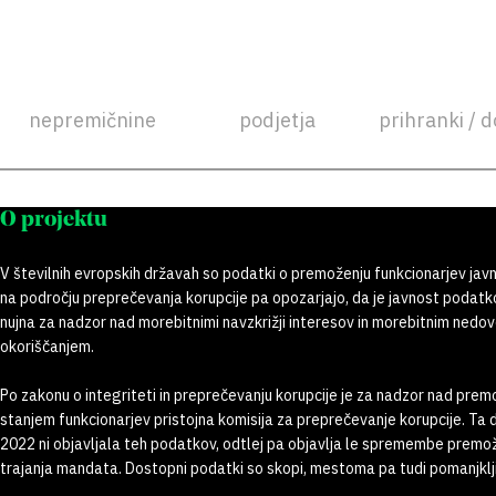
nepremičnine
podjetja
prihranki / d
O projektu
V številnih evropskih državah so podatki o premoženju funkcionarjev javn
na področju preprečevanja korupcije pa opozarjajo, da je javnost poda
nujna za nadzor nad morebitnimi navzkrižji interesov in morebitnim nedov
okoriščanjem.
Po zakonu o integriteti in preprečevanju korupcije je za nadzor nad pre
stanjem funkcionarjev pristojna komisija za preprečevanje korupcije. Ta 
2022 ni objavljala teh podatkov, odtlej pa objavlja le spremembe premo
trajanja mandata. Dostopni podatki so skopi, mestoma pa tudi pomanjklji