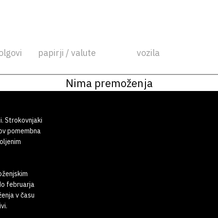
olgovi
papirji / valute
vozila
Nima premoženja
i. Strokovnjaki
tkov pomembna
oljenim
moženjskim
do februarja
ženja v času
vi.