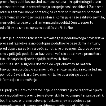
premoženju politikov ne sledi namenu zakona – krepitvi integritete in
transparentnosti in preprečevanju korupcije nosilcev oblasti. Zato smo
od KPK zahtevali kopije obrazcev, na katerih so funkcionarji poročali o
spremembah premoženjskega stanja. Komisija je našo zahtevo zavrnila,
njeni odločitvi pa je pritrdil informacijski pooblaščenec, zoper to
odločitev pa smo na upravno sodišče vložili tožbo.
Oštro je z uporabo tehnik preiskovalnega in podatkovnega novinarstva
prečesal raznolike javno dostopne podatkovne baze doma in v tujini,
pred objavo pa so bili vsi večkrat notranje preverjeni. Za prvo objavo
smo v pričujoči podatkovni bazi zbrali več sto podatkov o premoženju
funkcionarjev in njihovih najožjih družinskih članov.
Ker KPK Oštru ni ugodila dostopa do kopij obrazcev, na katerih
funkcionarji poročajo o spremembah premoženja, ekipa računa tudi na
pomoč državljank in državljanov, ki ji lahko posredujejo dodatne
informacije o premoženju.
Cilj projekta Detektor premoženja je spodbuditi javno razpravo o javni
objavi podatkov o premoženju slovenskih funkcionarjev ter prispevati k
bolj transparentnemu delovanju funkcionarjev in sodelovati pri
preprečevanju njihovega morebitnega osebnega okoriščanja.