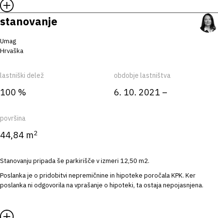
stanovanje
Umag
Hrvaška
lastniški delež
obdobje lastništva
100 %
6. 10. 2021 –
površina
2
44,84 m
Stanovanju pripada še parkirišče v izmeri 12,50 m2.
Poslanka je o pridobitvi nepremičnine in hipoteke poročala KPK. Ker
poslanka ni odgovorila na vprašanje o hipoteki, ta ostaja nepojasnjena.