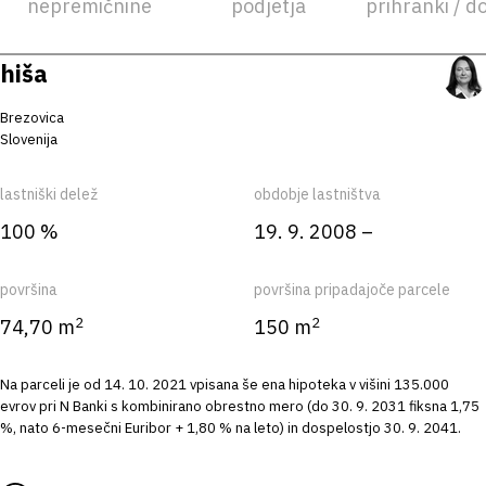
nepremičnine
podjetja
prihranki / d
hiša
Brezovica
Slovenija
lastniški delež
obdobje lastništva
100 %
19. 9. 2008 –
površina
površina pripadajoče parcele
2
2
74,70 m
150 m
Na parceli je od 14. 10. 2021 vpisana še ena hipoteka v višini 135.000
evrov pri N Banki s kombinirano obrestno mero (do 30. 9. 2031 fiksna 1,75
%, nato 6-mesečni Euribor + 1,80 % na leto) in dospelostjo 30. 9. 2041.