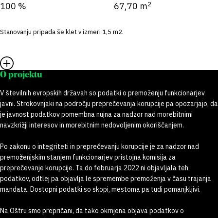
2
100 %
67,70 m
Stanovanju pripada še klet v izmeri 1,5 m2.
O projektu
V številnih evropskih državah so podatki o premoženju funkcionarjev
javni. Strokovnjaki na področju preprečevanja korupcije pa opozarjajo, da
je javnost podatkov pomembna nujna za nadzor nad morebitnimi
navzkrižji interesov in morebitnim nedovoljenim okoriščanjem.
Po zakonu o integriteti in preprečevanju korupcije je za nadzor nad
premoženjskim stanjem funkcionarjev pristojna komisija za
preprečevanje korupcije. Ta do februarja 2022 ni objavljala teh
podatkov, odtlej pa objavlja le spremembe premoženja v času trajanja
mandata. Dostopni podatki so skopi, mestoma pa tudi pomanjkljivi.
Na Oštru smo prepričani, da tako okrnjena objava podatkov o